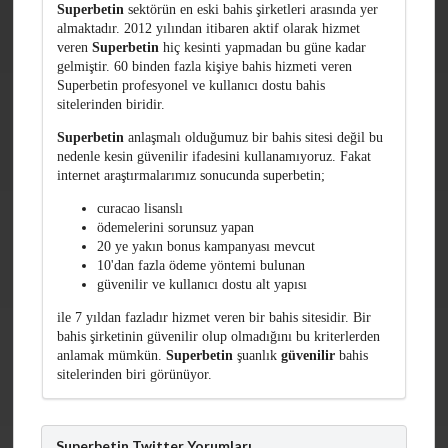
Superbetin
sektörün en eski bahis şirketleri arasında yer
almaktadır. 2012 yılından itibaren aktif olarak hizmet
veren
Superbetin
hiç kesinti yapmadan bu güne kadar
gelmiştir. 60 binden fazla kişiye bahis hizmeti veren
Superbetin profesyonel ve kullanıcı dostu bahis
sitelerinden biridir.
Superbetin
anlaşmalı olduğumuz bir bahis sitesi değil bu
nedenle kesin güvenilir ifadesini kullanamıyoruz. Fakat
internet araştırmalarımız sonucunda superbetin;
curacao lisanslı
ödemelerini sorunsuz yapan
20 ye yakın bonus kampanyası mevcut
10'dan fazla ödeme yöntemi bulunan
güvenilir ve kullanıcı dostu alt yapısı
ile 7 yıldan fazladır hizmet veren bir bahis sitesidir. Bir
bahis şirketinin güvenilir olup olmadığını bu kriterlerden
anlamak mümkün.
Superbetin
şuanlık
güvenilir
bahis
sitelerinden biri görünüyor.
Superbetin Twitter Yorumları