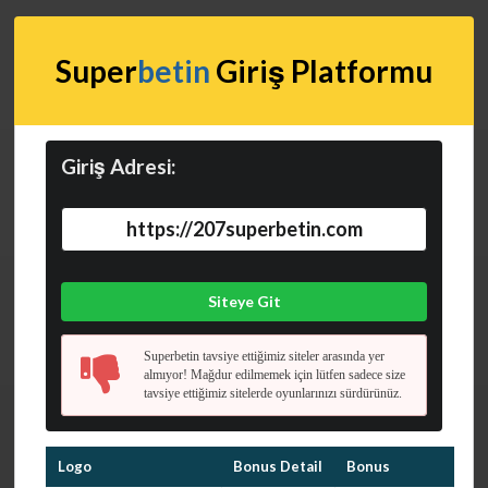
Super
betin
Giriş Platformu
Giriş Adresi:
https://207superbetin.com
Siteye Git
Superbetin tavsiye ettiğimiz siteler arasında yer
almıyor! Mağdur edilmemek için lütfen sadece size
tavsiye ettiğimiz sitelerde oyunlarınızı sürdürünüz.
Logo
Bonus Detail
Bonus