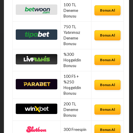
100 TL
Deneme
Bonus Al
Bonusu
750 TL
Yatırımsız
Bonus Al
Deneme
Bonusu
%300
Hoşgeldin
Bonus Al
Bonusu
100 FS +
%250
Bonus Al
Hoşgeldin
Bonusu
200 TL
Deneme
Bonus Al
Bonusu
300 Freespin
Bonus Al