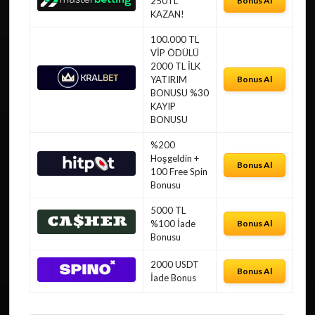
250TL
Bonus Al
KAZAN!
100.000 TL
VİP ÖDÜLÜ
2000 TL İLK
YATIRIM
Bonus Al
BONUSU %30
KAYIP
BONUSU
%200
Hoşgeldin +
Bonus Al
100 Free Spin
Bonusu
5000 TL
%100 İade
Bonus Al
Bonusu
2000 USDT
Bonus Al
İade Bonus