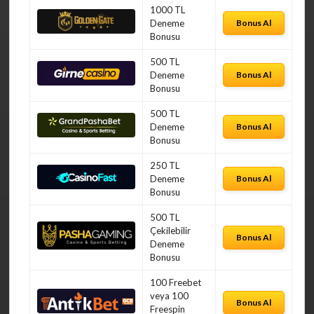
1000 TL
Deneme
Bonus Al
Bonusu
500 TL
Deneme
Bonus Al
Bonusu
500 TL
Deneme
Bonus Al
Bonusu
250 TL
Deneme
Bonus Al
Bonusu
500 TL
Çekilebilir
Bonus Al
Deneme
Bonusu
100 Freebet
veya 100
Bonus Al
Freespin