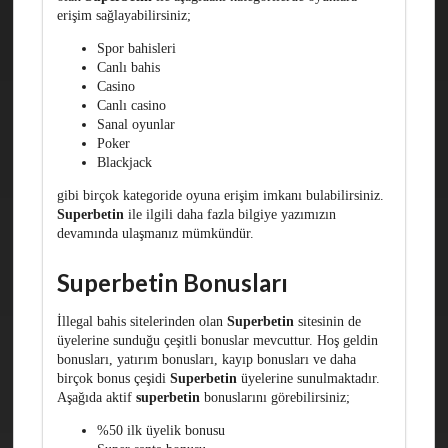
erişim sağlayabilirsiniz;
Spor bahisleri
Canlı bahis
Casino
Canlı casino
Sanal oyunlar
Poker
Blackjack
gibi birçok kategoride oyuna erişim imkanı bulabilirsiniz.
Superbetin
ile ilgili daha fazla bilgiye yazımızın
devamında ulaşmanız mümkündür.
Superbetin Bonusları
İllegal bahis sitelerinden olan
Superbetin
sitesinin de
üyelerine sunduğu çeşitli bonuslar mevcuttur. Hoş geldin
bonusları, yatırım bonusları, kayıp bonusları ve daha
birçok bonus çeşidi
Superbetin
üyelerine sunulmaktadır.
Aşağıda aktif
superbetin
bonuslarını görebilirsiniz;
%50 ilk üyelik bonusu