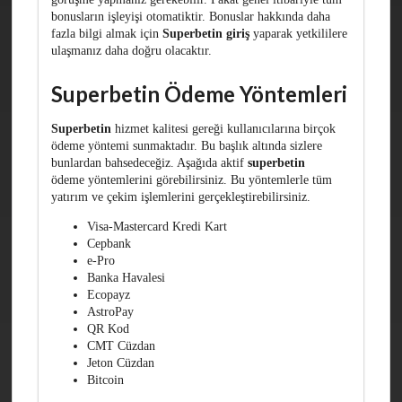
bonusların işleyişi otomatiktir. Bonuslar hakkında daha
fazla bilgi almak için
Superbetin giriş
yaparak yetkililere
ulaşmanız daha doğru olacaktır.
Superbetin Ödeme Yöntemleri
Superbetin
hizmet kalitesi gereği kullanıcılarına birçok
ödeme yöntemi sunmaktadır. Bu başlık altında sizlere
bunlardan bahsedeceğiz. Aşağıda aktif
superbetin
ödeme yöntemlerini görebilirsiniz. Bu yöntemlerle tüm
yatırım ve çekim işlemlerini gerçekleştirebilirsiniz.
Visa-Mastercard Kredi Kart
Cepbank
e-Pro
Banka Havalesi
Ecopayz
AstroPay
QR Kod
CMT Cüzdan
Jeton Cüzdan
Bitcoin