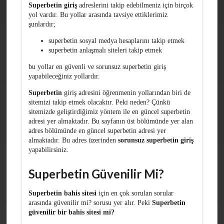
Superbetin giriş
adreslerini takip edebilmeniz için birçok
yol vardır. Bu yollar arasında tavsiye ettiklerimiz
şunlardır;
superbetin sosyal medya hesaplarını takip etmek
superbetin anlaşmalı siteleri takip etmek
bu yollar en güvenli ve sorunsuz superbetin giriş
yapabileceğiniz yollardır.
Superbetin
giriş adresini öğrenmenin yollarından biri de
sitemizi takip etmek olacaktır. Peki neden? Çünkü
sitemizde geliştirdiğimiz yöntem ile en güncel superbetin
adresi yer almaktadır. Bu sayfanın üst bölümünde yer alan
adres bölümünde en güncel superbetin adresi yer
almaktadır. Bu adres üzerinden
sorunsuz superbetin giriş
yapabilirsiniz.
Superbetin Güvenilir Mi?
Superbetin bahis sitesi
için en çok sorulan sorular
arasında güvenilir mi? sorusu yer alır. Peki
Superbetin
güvenilir bir bahis sitesi mi?