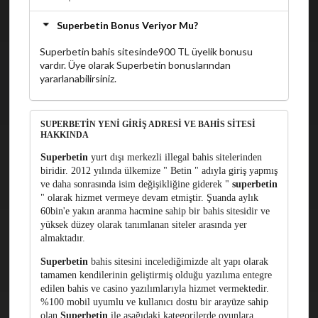
Superbetin Bonus Veriyor Mu?
Superbetin bahis sitesinde900 TL üyelik bonusu
vardır. Üye olarak Superbetin bonuslarından
yararlanabilirsiniz.
SUPERBETIN YENI GIRIŞ ADRESI VE BAHIS SITESI
HAKKINDA
Superbetin
yurt dışı merkezli illegal bahis sitelerinden
biridir. 2012 yılında ülkemize " Betin " adıyla giriş yapmış
ve daha sonrasında isim değişikliğine giderek "
superbetin
" olarak hizmet vermeye devam etmiştir. Şuanda aylık
60bin'e yakın aranma hacmine sahip bir bahis sitesidir ve
yüksek düzey olarak tanımlanan siteler arasında yer
almaktadır.
Superbetin
bahis sitesini incelediğimizde alt yapı olarak
tamamen kendilerinin geliştirmiş olduğu yazılıma entegre
edilen bahis ve casino yazılımlarıyla hizmet vermektedir.
%100 mobil uyumlu ve kullanıcı dostu bir arayüze sahip
olan
Superbetin
ile aşağıdaki kategorilerde oyunlara